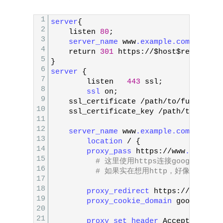
1
server
{
2
listen
80
;
3
server_name 
www
.example
.com
;
4
return
301
https
:
/
/
$host
$request_u
5
}
6
server
{
7
listen
443
ssl
;
8
ssl 
on
;
9
ssl_certificate
/
path
/
to
/
fullchain
10
ssl_certificate_key
/
path
/
to
/
privk
11
12
server_name 
www
.example
.com
;
13
location
/
{
14
proxy_pass 
https
:
/
/
www
.google
.
15
# 这里使用https连接google的服
16
# 如果实在想用http，好像有参数
17
18
proxy_redirect 
https
:
/
/
www
.goo
19
proxy_cookie_domain 
google
.com
20
21
proxy_set_header 
Accept
-
Encodi