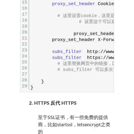
15
proxy_set_header 
Cookie
"PREF=
16
17
# 这里设置cookie，这里是别人给
18
# 设置这个可以避免一些情况
19
20
proxy_set
_
header
X
-
Rea
21
proxy_set
_
header
X
-
Forwarded
-
F
22
23
subs_filter  
http
:
/
/
www
.google
24
subs_filter  
https
:
/
/
www
.googl
25
# 这里替换网页中的链接，因为我们的
26
# subs_filter 可以多次使用，
27
28
}
29
}
2. HTTPS 反代 HTTPS
至于SSL证书，有一些免费的提供
商，比如startssl，letsencrypt之类
的