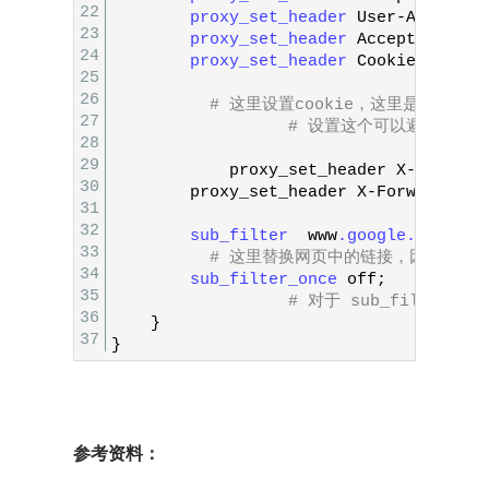
22
proxy_set_header 
User
-
Agent
$h
23
proxy_set_header 
Accept
-
Langua
24
proxy_set_header 
Cookie
"PREF=
25
26
# 这里设置cookie，这里是别人给
27
# 设置这个可以避免一些情况
28
29
proxy_set
_
header
X
-
Real
-
IP
30
proxy_set
_
header
X
-
Forwarded
-
F
31
32
sub_filter  
www
.google
.com
www
33
# 这里替换网页中的链接，因为我们的
34
sub_filter_once 
off
;
35
# 对于 sub_filter 
36
}
37
}
参考资料：