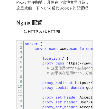
Proxy 方便翻墙，具体在下篇博客里介绍，
这里就贴一下 Nginx 反代 google 的配置吧
Nginx 配置
1. HTTP 反代 HTTPS
1
server
{
2
server_name 
www
.example
.com
;
3
4
location
/
{
5
proxy_pass 
https
:
/
/
www
.google
.
6
# 这里使用https连接google的服
7
# 如果实在想用http，好像有参数
8
9
proxy_redirect 
https
:
/
/
www
.goo
10
proxy_cookie_domain 
google
.com
11
12
proxy_set_header 
Accept
-
Encodi
13
proxy_set_header 
User
-
Agent
$h
14
proxy_set_header 
Accept
-
Langua